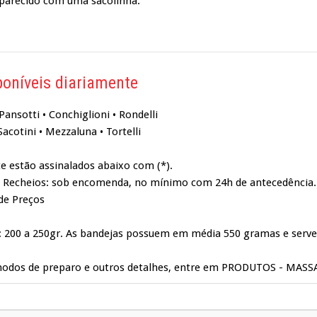
parecido com uma sacolinha.
oníveis diariamente
Pansotti • Conchiglioni • Rondelli
Sacotini • Mezzaluna • Tortelli
e estão assinalados abaixo com (*).
 Recheios: sob encomenda, no mínimo com 24h de antecedência.
 de Preços
: 200 a 250gr. As bandejas possuem em média 550 gramas e serv
 modos de preparo e outros detalhes, entre em PRODUTOS - MAS