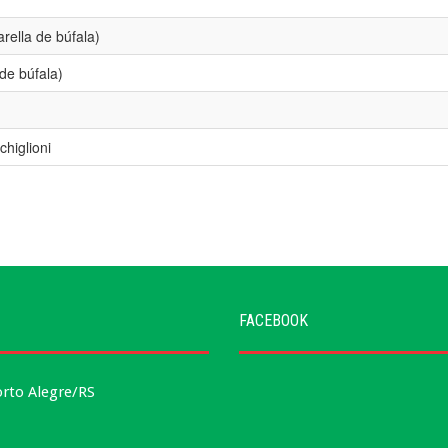
ella de búfala)
de búfala)
higlioni
FACEBOOK
orto Alegre/RS