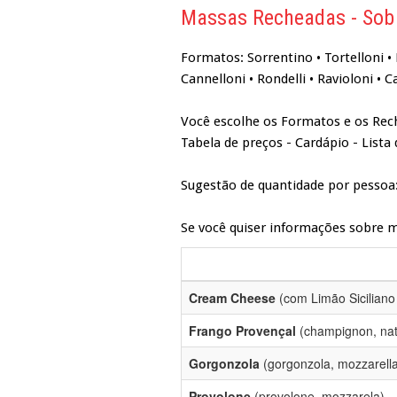
Massas Recheadas - So
Formatos: Sorrentino • Tortelloni • P
Cannelloni • Rondelli • Ravioloni • C
Você escolhe os Formatos e os Re
Tabela de preços - Cardápio - Lista
Sugestão de quantidade por pessoa
Se você quiser informações sobre
Cream Cheese
(com Limão Siciliano
Frango Provençal
(champignon, nata
Gorgonzola
(gorgonzola, mozzarell
Provolone
(provolone, mozzarela)