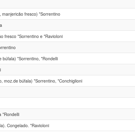
 manjericão fresco) *Sorrentino
a
 fresco *Sorrentino e *Ravioloni
rrentino
 búfala) *Sorrentino, *Rondelli
i
o, moz.de búfala) *Sorrentino, *Conchiglioni
 *Rondelli
a). Congelado. *Ravioloni