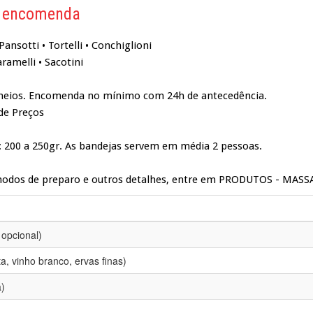
b encomenda
ansotti • Tortelli • Conchiglioni
aramelli • Sacotini
cheios. Encomenda no mínimo com 24h de antecedência.
 de Preços
: 200 a 250gr. As bandejas servem em média 2 pessoas.
 modos de preparo e outros detalhes, entre em PRODUTOS - MAS
 opcional)
, vinho branco, ervas finas)
a)