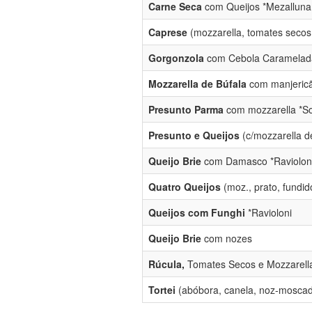
Carne Seca
com Queijos *Mezalluna
Caprese
(mozzarella, tomates secos,
Gorgonzola
com Cebola Caramelad
Mozzarella de Búfala
com manjericão
Presunto Parma
com mozzarella *So
Presunto e Queijos
(c/mozzarella de
Queijo Brie
com Damasco *Raviolon
Quatro Queijos
(moz., prato, fundid
Queijos com Funghi
*Ravioloni
Queijo Brie
com nozes
Rúcula,
Tomates Secos e Mozzarella
Tortei
(abóbora, canela, noz-moscad