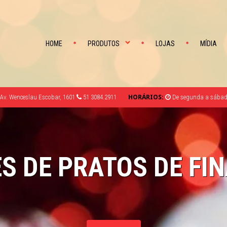
HOME
PRODUTOS
LOJAS
MÍDIA
Av. Wenceslau Escobar, 1601
51 3084.2911
HORÁRIOS:
De segunda a sábado
S DE PRATOS DE FIN