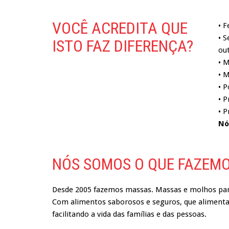
VOCÊ ACREDITA QUE
• 
• 
ISTO FAZ DIFERENÇA?
out
• M
• M
• P
• P
• 
Nó
NÓS SOMOS O QUE FAZEM
Desde 2005 fazemos massas. Massas e molhos par
Com alimentos saborosos e seguros, que alimentam
facilitando a vida das famílias e das pessoas.