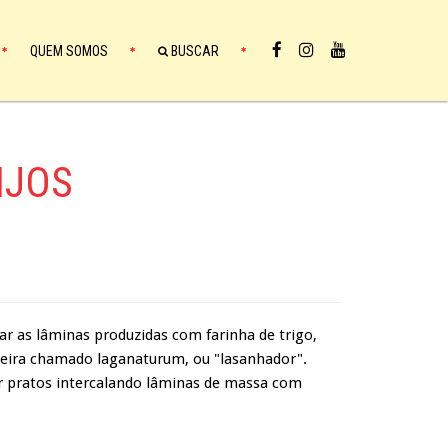
QUEM SOMOS
BUSCAR
IJOS
r as lâminas produzidas com farinha de trigo,
deira chamado laganaturum, ou "lasanhador".
 pratos intercalando lâminas de massa com